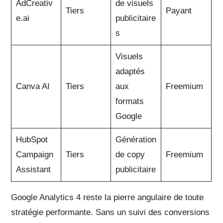
AdCreativ
de visuels
Tiers
Payant
e.ai
publicitaire
s
Visuels
adaptés
Canva AI
Tiers
aux
Freemium
formats
Google
HubSpot
Génération
Campaign
Tiers
de copy
Freemium
Assistant
publicitaire
Google Analytics 4
reste la pierre angulaire de toute
stratégie performante. Sans un suivi des conversions