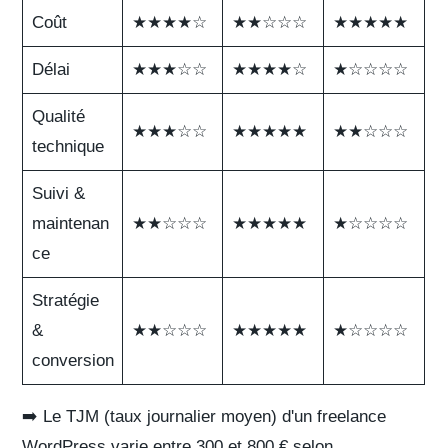
Coût
★★★★☆
★★☆☆☆
★★★★★
Délai
★★★☆☆
★★★★☆
★☆☆☆☆
Qualité
★★★☆☆
★★★★★
★★☆☆☆
technique
Suivi &
maintenan
★★☆☆☆
★★★★★
★☆☆☆☆
ce
Stratégie
&
★★☆☆☆
★★★★★
★☆☆☆☆
conversion
➡️ Le
TJM (taux journalier moyen)
d'un freelance
WordPress varie entre 300 et 800 € selon